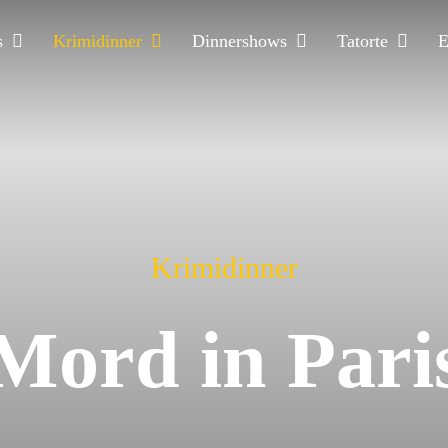
s
Krimidinner
Dinnershows
Tatorte
E
Krimidinner
Mord in Pari